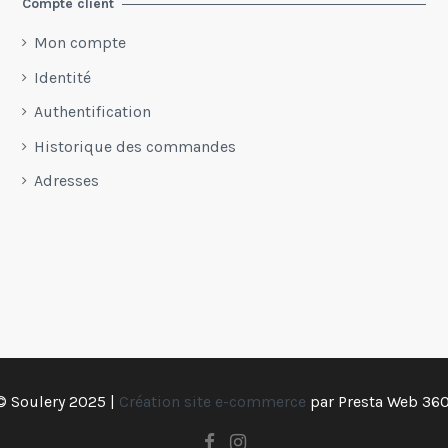
Compte client
Mon compte
Identité
Authentification
Historique des commandes
Adresses
© Soulery 2025 |
Création site e-commerce
par
Presta Web 360