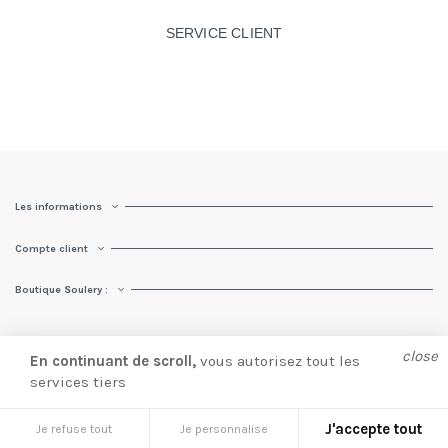
SERVICE CLIENT
Les informations
Compte client
Boutique Soulery :
close
En continuant de scroll,
vous autorisez tout les
services tiers
© Soulery 2025 |
Création site e-commerce
par
Presta Web 360.
J'accepte tout
Je refuse tout
Je personnalise