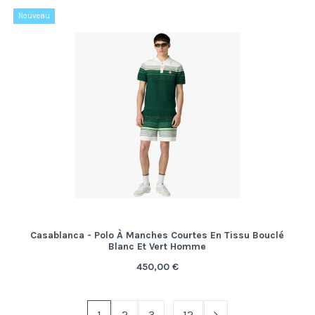
Nouveau
Casablanca - Polo À Manches Courtes En Tissu Bouclé
Blanc Et Vert Homme
450,00 €
1
2
3
…
12