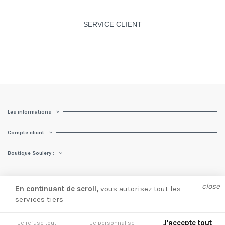
SERVICE CLIENT
Les informations
Compte client
Boutique Soulery :
close
En continuant de scroll,
vous autorisez tout les
services tiers
© Soulery 2025 |
Création site e-commerce
par
Presta Web 360.
Ajouter au panier
J'accepte tout
Je refuse tout
Je personnalise