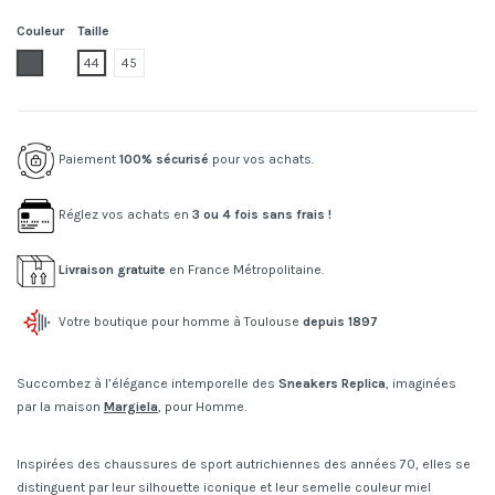
Couleur
Taille
T8147.ghost gray
44
45
Paiement
100% sécurisé
pour vos achats.
Réglez vos achats en
3 ou 4 fois sans frais !
Livraison gratuite
en France Métropolitaine.
Votre boutique pour homme à Toulouse
depuis 1897
Succombez à l’élégance intemporelle des
Sneakers Replica
, imaginées
par la maison
Margiela
, pour Homme.
Inspirées des chaussures de sport autrichiennes des années 70, elles se
distinguent par leur silhouette iconique et leur semelle couleur miel