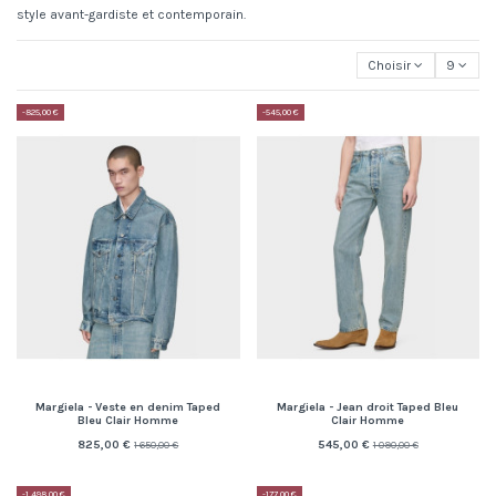
style avant-gardiste et contemporain.
Choisir
9
-825,00 €
-545,00 €
Margiela - Veste en denim Taped
Margiela - Jean droit Taped Bleu
Bleu Clair Homme
Clair Homme
825,00 €
545,00 €
1 650,00 €
1 090,00 €
-1 498,00 €
-177,00 €