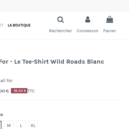
ET
LA BOUTIQUE
Rechercher
Connexion
Panier
 For - Le Tee-Shirt Wild Roads Blanc
call for
00 €
TTC
-18,00 €
le
M
L
XL