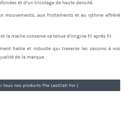
forcées et d'un tricotage de haute densité.
aux mouvements, aux frottements et au rythme effréné
t la maille conserve sa tenue d'origine fil après fil.
ment fiable et robuste qui traverse les saisons à vos
 qualité de la marque.
r tous nos produits The LastCall For |