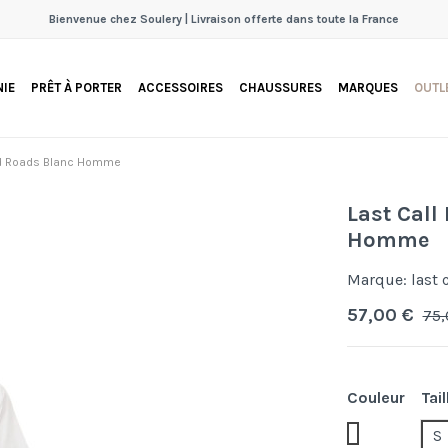
Bienvenue chez Soulery | Livraison offerte dans toute la France
IE
PRÊT À PORTER
ACCESSOIRES
CHAUSSURES
MARQUES
OUTL
Wild Roads Blanc Homme
Last Call
Homme
Marque:
last 
57,00 €
75,
Couleur
Tail
Ds.fantaise
S