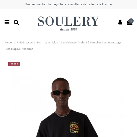
Bienvenue chez Soulery | Livraison offerte dans toute la France
0
Accueil
Prêt-à-porter
T-shirts & Polos
Casablanca - T-shirt à Manches Courtes et Logo
Heat Map Noir Homme
-75,00 €