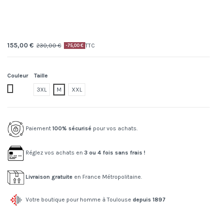
155,00 €
230,00 €
TTC
-75,00 €
Couleur
Taille
16.tennis club icon beyond destiny
3XL
M
XXL
Paiement
100% sécurisé
pour vos achats.
Réglez vos achats en
3 ou 4 fois sans frais !
Livraison gratuite
en France Métropolitaine.
Votre boutique pour homme à Toulouse
depuis 1897