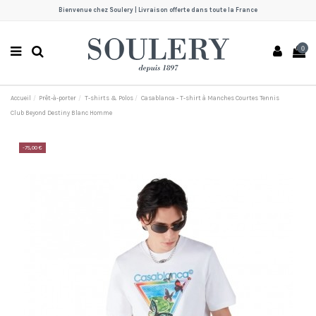
Bienvenue chez Soulery | Livraison offerte dans toute la France
0
Accueil
Prêt-à-porter
T-shirts & Polos
Casablanca - T-shirt à Manches Courtes Tennis
Club Beyond Destiny Blanc Homme
-75,00 €