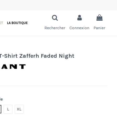
ET
LA BOUTIQUE
Rechercher
Connexion
Panier
T-Shirt Zafferh Faded Night
C
le
ight
L
XL