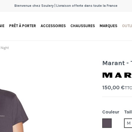
Bienvenue chez Soulery | Livraison offerte dans toute la France
IE
PRÊT À PORTER
ACCESSOIRES
CHAUSSURES
MARQUES
OUTL
 Night
Marant - 
150,00 €
TT
Couleur
Tail
30fn.fadedn
M