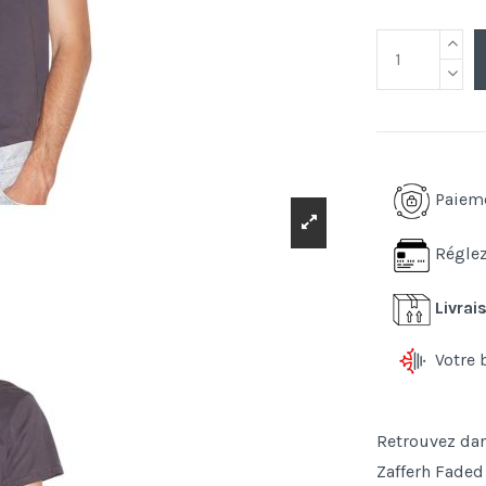
Paiem
Réglez
Livrai
Votre 
Retrouvez dan
Zafferh Fade