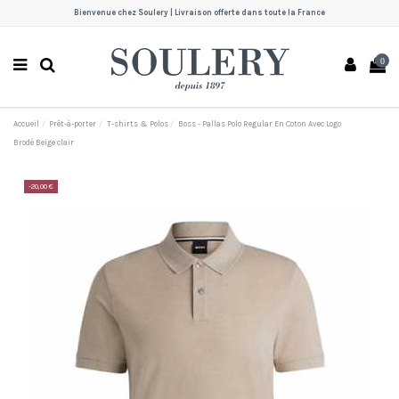
Bienvenue chez Soulery | Livraison offerte dans toute la France
0
Accueil
Prêt-à-porter
T-shirts & Polos
Boss - Pallas Polo Regular En Coton Avec Logo
Brodé Beige clair
-20,00 €