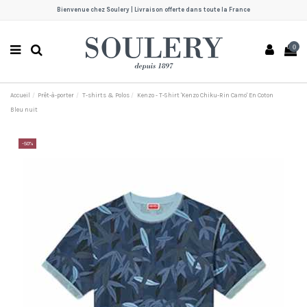
Bienvenue chez Soulery | Livraison offerte dans toute la France
0
Accueil
Prêt-à-porter
T-shirts & Polos
Kenzo - T-Shirt 'Kenzo Chiku-Rin Camo' En Coton
Bleu nuit
-50%