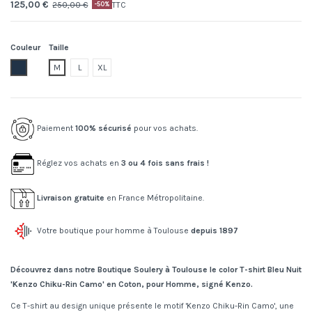
125,00 €
250,00 €
TTC
-50%
Couleur
Taille
77.midnight blue
M
L
XL
Paiement
100% sécurisé
pour vos achats.
Réglez vos achats en
3 ou 4 fois sans frais !
Livraison gratuite
en France Métropolitaine.
Votre boutique pour homme à Toulouse
depuis 1897
Découvrez dans notre Boutique Soulery à Toulouse le color T-shirt Bleu Nuit
'Kenzo Chiku-Rin Camo' en Coton, pour Homme, signé Kenzo.
Ce T-shirt au design unique présente le motif 'Kenzo Chiku-Rin Camo', une