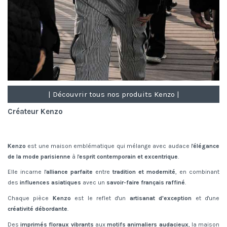
| Découvrir tous nos produits Kenzo |
Créateur Kenzo
Kenzo
est une maison emblématique qui mélange avec audace l'
élégance
de la mode parisienne
à l'
esprit contemporain et excentrique
.
Elle incarne l'
alliance parfaite
entre
tradition et modernité
, en combinant
des
influences asiatiques
avec un
savoir-faire français raffiné
.
Chaque pièce
Kenzo
est le reflet d'un
artisanat d'exception
et d'une
créativité débordante
.
Des
imprimés floraux vibrants
aux
motifs animaliers audacieux
, la maison