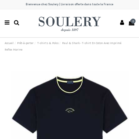
Bienvenue chez Soulery | Livraison offerte dans toute la France
0
Accueil
Prêt-à-porter
T-shirts & Polos
Paul & Shark - T-shirt En Coton Avec Imprimé
Reflex Marine