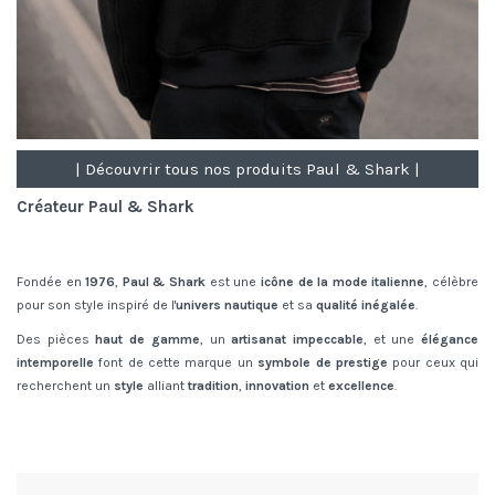
| Découvrir tous nos produits Paul & Shark |
Créateur Paul & Shark
Fondée en
1976
,
Paul & Shark
est une
icône de la mode italienne
, célèbre
pour son style inspiré de l'
univers nautique
et sa
qualité inégalée
.
Des pièces
haut de gamme
, un
artisanat impeccable
, et une
élégance
intemporelle
font de cette marque un
symbole de prestige
pour ceux qui
recherchent un
style
alliant
tradition
,
innovation
et
excellence
.