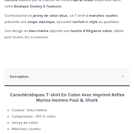
Homme
élaboré par la maison de mode
Paul & Shark
disponible dans
notre
Boutique Soulery à Toulouse.
Confectionné en
jersey de coton doux
, ce T-shirt à
manches courtes
présente une
coupe classique
, assurant
confort
et
style
au quotidien.
Son design en
bleu marine
apporte une
touche d'élégance sobre
, idéale
pour toutes les occasions.
Description
Caractéristiques
T-shirt En Coton Avec Imprimé Reflex
Marine
Homme
Paul & Shark
Couleur : bleu marine
Composition : 100 % coton
Jersey de coton
Manches courtes