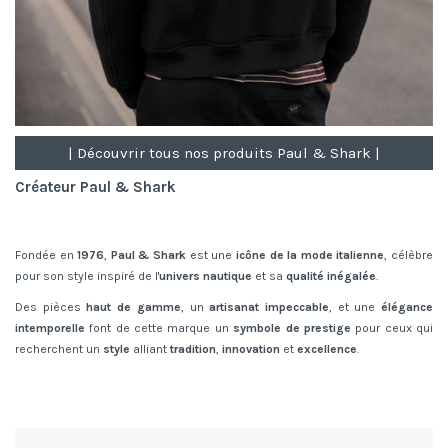
| Découvrir tous nos produits Paul & Shark |
Créateur Paul & Shark
Fondée en
1976
,
Paul & Shark
est une
icône de la mode italienne
, célèbre
pour son style inspiré de l'
univers nautique
et sa
qualité inégalée
.
Des pièces
haut de gamme
, un
artisanat impeccable
, et une
élégance
intemporelle
font de cette marque un
symbole de prestige
pour ceux qui
recherchent un
style
alliant
tradition
,
innovation
et
excellence
.