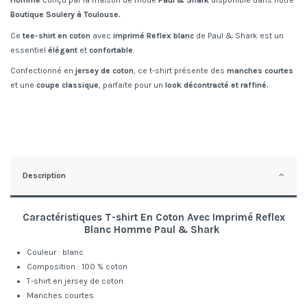
Homme
conçu par la maison de mode
Paul & Shark
disponible dans notre
Boutique Soulery à Toulouse.
Ce
tee-shirt en coton
avec
imprimé Reflex blanc
de Paul & Shark est un
essentiel
élégant
et
confortable
.
Confectionné en
jersey de coton
, ce t-shirt présente des
manches courtes
et une
coupe classique
, parfaite pour un
look décontracté et raffiné.
Description
Caractéristiques
T-shirt En Coton Avec Imprimé Reflex
Blanc
Homme
Paul & Shark
Couleur : blanc
Composition : 100 % coton
T-shirt en jersey de coton
Manches courtes