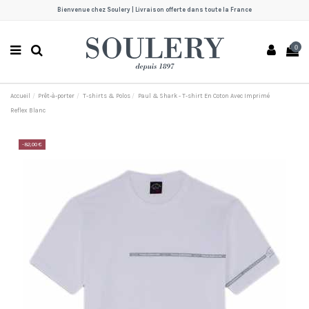
Bienvenue chez Soulery | Livraison offerte dans toute la France
0
Accueil
Prêt-à-porter
T-shirts & Polos
Paul & Shark - T-shirt En Coton Avec Imprimé
Reflex Blanc
-82,00 €