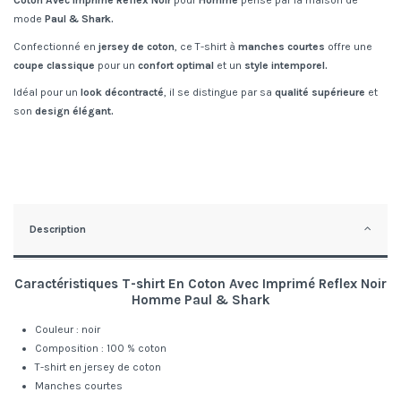
Coton Avec Imprimé Reflex Noir
pour
Homme
pensé par la maison de
mode
Paul & Shark.
Confectionné en
jersey de coton
, ce T-shirt à
manches courtes
offre une
coupe classique
pour un
confort optimal
et un
style intemporel.
Idéal pour un
look décontracté
, il se distingue par sa
qualité supérieure
et
son
design élégant.
Description
Caractéristiques T
-shirt En Coton Avec Imprimé Reflex Noir
Homme
Paul & Shark
Couleur : noir
Composition : 100 % coton
T-shirt en jersey de coton
Manches courtes