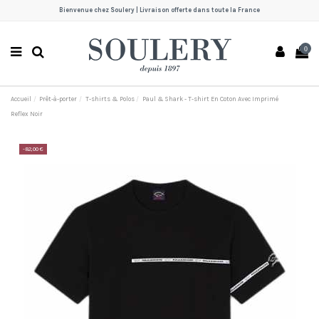
Bienvenue chez Soulery | Livraison offerte dans toute la France
0
Accueil
Prêt-à-porter
T-shirts & Polos
Paul & Shark - T-shirt En Coton Avec Imprimé
Reflex Noir
-82,00 €