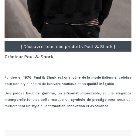
| Découvrir tous nos produits Paul & Shark |
Créateur Paul & Shark
Fondée en
1976
,
Paul & Shark
est une
icône de la mode italienne
, célèbre
pour son style inspiré de l'
univers nautique
et sa
qualité inégalée
.
Des pièces
haut de gamme
, un
artisanat impeccable
, et une
élégance
intemporelle
font de cette marque un
symbole de prestige
pour ceux qui
recherchent un
style
alliant
tradition
,
innovation
et
excellence
.