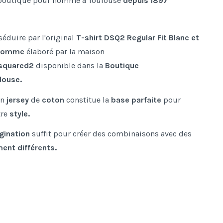
boutique pour homme à Toulouse
depuis 1897
séduire par l'original
T-shirt DSQ2 Regular Fit Blanc et
Homme
élaboré par la maison
squared2
disponible dans la
Boutique
louse
.
en
jersey
de
coton
constitue la
base parfaite
pour
tre
style.
gination
suffit pour créer des combinaisons avec des
ent différents.