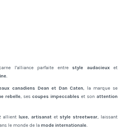
arne l'alliance parfaite entre
style audacieux
et
ine
.
eaux
canadiens Dean et Dan Caten
, la marque se
e rebelle
, ses
coupes impeccables
et son
attention
2
allient
luxe
,
artisanat
et
style
streetwear
, laissant
ans le monde de la
mode internationale
.