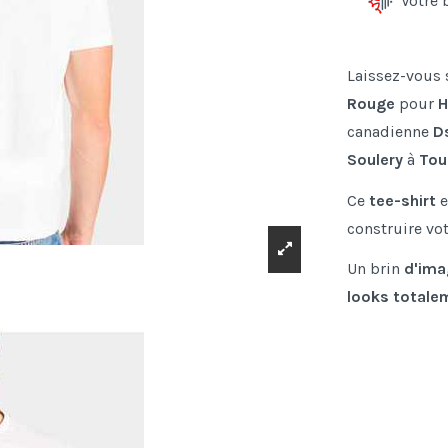
Votre 
Laissez-vous 
Rouge
pour
canadienne
D
Soulery
à
Tou
Ce
tee-shirt
construire vo
Un brin
d'ima
looks totalem