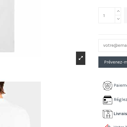
Paiem
Réglez
Livrai