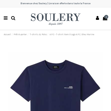
Bienvenue chez Soulery | Livraison offerte dans toute la France
0
Accueil
Prêt-à-porter
T-shirts & Polos
A.P.C - T-shirt Item À Logo A.P.C. Bleu Marine