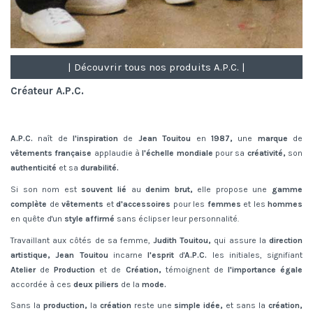
| Découvrir tous nos produits A.P.C. |
Créateur A.P.C.
A.P.C.
naît de
l'inspiration
de
Jean Touitou
en
1987,
une
marque
de
vêtements française
applaudie à
l'échelle mondiale
pour sa
créativité,
son
authenticité
et sa
durabilité.
Si son nom est
souvent lié
au
denim brut,
elle propose une
gamme
complète
de
vêtements
et
d'accessoires
pour les
femmes
et les
hommes
en quête d'un
style affirmé
sans éclipser leur personnalité.
Travaillant aux côtés de sa femme,
Judith Touitou,
qui assure la
direction
artistique, Jean Touitou
incarne
l'esprit
d'
A.P.C.
les initiales, signifiant
Atelier
de
Production
et de
Création,
témoignent de
l'importance égale
accordée à ces
deux piliers
de la
mode.
Sans la
production,
la
création
reste une
simple idée,
et sans la
création,