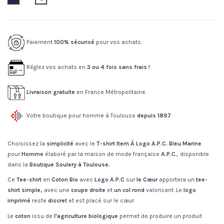
Paiement
100% sécurisé
pour vos achats.
Réglez vos achats en
3 ou 4 fois sans frais !
Livraison gratuite
en France Métropolitaine.
Votre boutique pour homme à Toulouse
depuis 1897
Choisissez la
simplicité
avec le
T-shirt Item À
Logo A.P.C. Bleu Marine
pour
Homme
élaboré par la maison de mode française
A.P.C.
, disponible
dans la
Boutique Soulery à Toulouse.
Ce
Tee-shirt
en
Coton Bio
avec
Logo A.P.C
sur
le Cœur
apportera un
tee-
shirt simple,
avec une
coupe droite
et
un col rond
valorisant. Le
logo
imprimé
reste
discret
et est placé sur le cœur.
Le
coton
issu de
l'agriculture biologique
permet de produire un produit