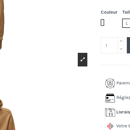
Couleur
Tail
114.frozen de
L
Paiem
Réglez
Livrai
Votre 