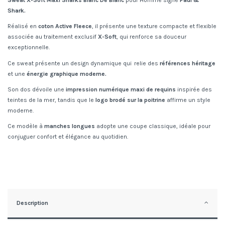
Sweat X-Soft Maxi Sharks Blanc De Blanc
pour Homme signé
Paul &
Shark.
Réalisé en
coton Active Fleece
, il présente une texture compacte et flexible
associée au traitement exclusif
X-Soft
, qui renforce sa douceur
exceptionnelle.
Ce sweat présente un design dynamique qui
relie des
références héritage
et une
énergie graphique moderne.
Son dos dévoile une
impression numérique maxi de requins
inspirée des
teintes de la mer, tandis que le
logo brodé sur la poitrine
affirme un style
moderne.
Ce modèle à
manches longues
adopte une coupe classique, idéale pour
conjuguer confort et élégance au quotidien.
Description