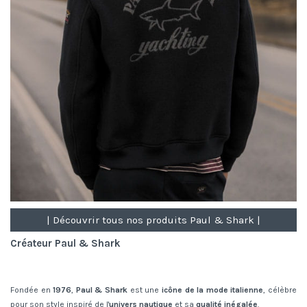
| Découvrir tous nos produits Paul & Shark |
Créateur Paul & Shark
Fondée en
1976
,
Paul & Shark
est une
icône de la mode italienne
, célèbre
pour son style inspiré de l'
univers nautique
et sa
qualité inégalée
.