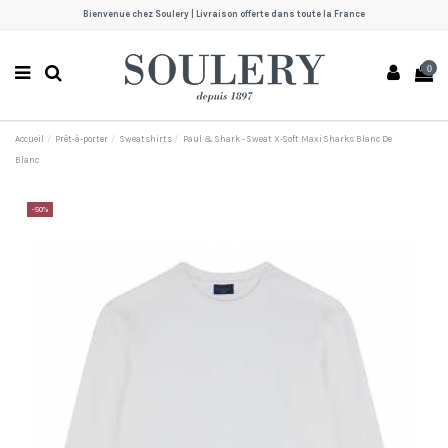
Bienvenue chez Soulery | Livraison offerte dans toute la France
0
Accueil
Prêt-à-porter
Sweatshirts
Paul & Shark - Sweat X-Soft Maxi Sharks Blanc De
Blanc
-50%