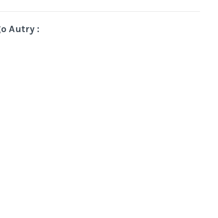
go Autry
: