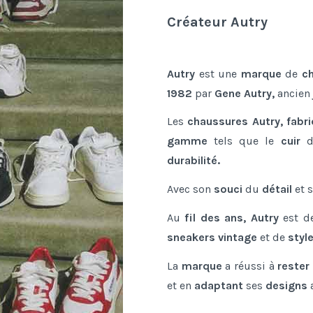
Créateur Autry
Autry
est une
marque
de
c
1982
par
Gene Autry,
ancien
Les
chaussures Autry, fabr
gamme
tels que le
cuir
d
durabilité.
Avec son
souci
du
détail
et 
Au
fil des ans, Autry
est d
sneakers vintage
et de
styl
La
marque
a réussi à
rester
et en
adaptant
ses
designs