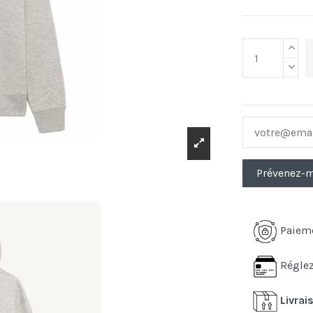
Paiem
Réglez
Livrai