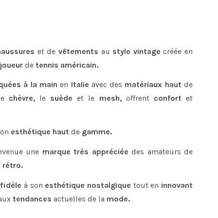
haussures
et de
vêtements
au
style vintage
créée en
joueur
de
tennis américain.
iquées
à
la main
en
Italie
avec des
matériaux haut
de
e
chèvre,
le
suède
et le
mesh,
offrent
confort
et
son
esthétique haut
de
gamme.
evenue une
marque très
appréciée
des amateurs de
e
rétro.
 fidèle
à son
esthétique nostalgique
tout en
innovant
aux
tendances
actuelles de la
mode.