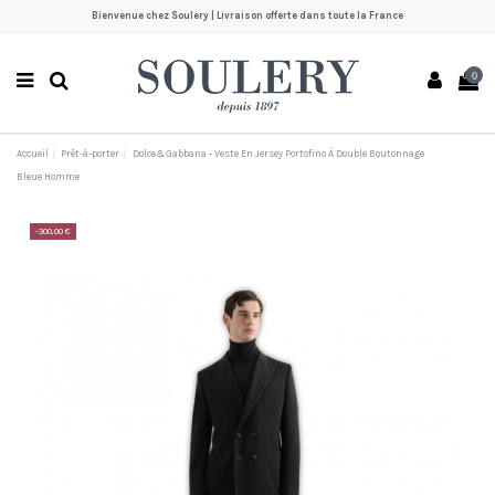
Bienvenue chez Soulery | Livraison offerte dans toute la France
0
Accueil
Prêt-à-porter
Dolce&Gabbana - Veste En Jersey Portofino À Double Boutonnage
Bleue Homme
-300,00 €