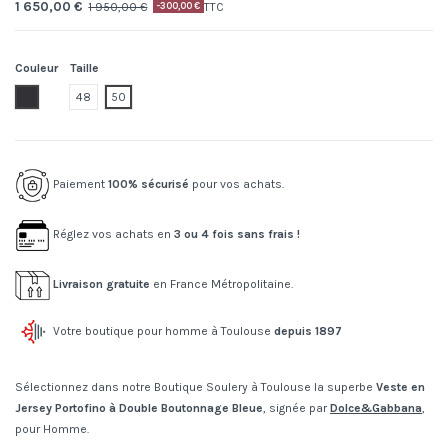
1 650,00 €
1 950,00 €
TTC
-300,00 €
Couleur
Taille
B0665.blu
48
50
Paiement
100% sécurisé
pour vos achats.
Réglez vos achats en
3 ou 4 fois sans frais !
Livraison gratuite
en France Métropolitaine.
Votre boutique pour homme à Toulouse
depuis 1897
Sélectionnez dans notre Boutique Soulery à Toulouse la superbe
Veste en
Jersey Portofino à Double Boutonnage Bleue
, signée par
Dolce&Gabbana
,
pour Homme.