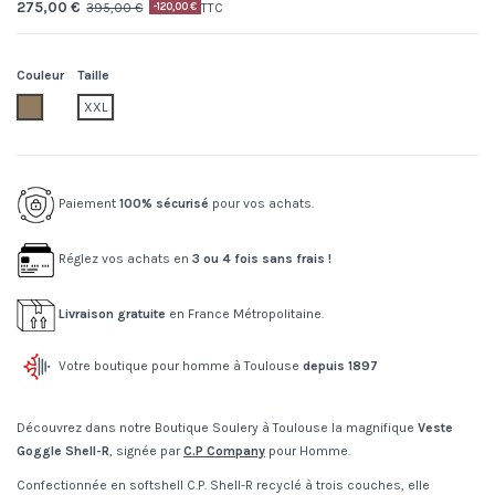
275,00 €
395,00 €
TTC
-120,00 €
Couleur
Taille
904.dove
XXL
Paiement
100% sécurisé
pour vos achats.
Réglez vos achats en
3 ou 4 fois sans frais !
Livraison gratuite
en France Métropolitaine.
Votre boutique pour homme à Toulouse
depuis 1897
Découvrez dans notre Boutique Soulery à Toulouse la magnifique
Veste
Goggle Shell-R
, signée par
C.P Company
pour Homme.
Confectionnée en softshell C.P. Shell-R recyclé à trois couches, elle