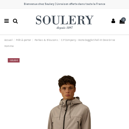
Bienvenue chez Soulery | Livraison offerte dans toute la France
0
Accueil
Prêt-à-porter
Parkas & Blousons
C.P Company - Veste Goggle Shell-R Dove Grise
Homme
-120,00 €