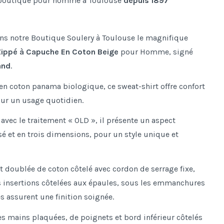
boutique pour homme à Toulouse
depuis 1897
ns notre Boutique Soulery à Toulouse le magnifique
Zippé à Capuche En Coton Beige
pour Homme, signé
and
.
en coton panama biologique, ce sweat-shirt offre confort
ur un usage quotidien.
 avec le traitement « OLD », il présente un aspect
é et en trois dimensions, pour un style unique et
t doublée de coton côtelé avec cordon de serrage fixe,
s insertions côtelées aux épaules, sous les emmanchures
és assurent une finition soignée.
s mains plaquées, de poignets et bord inférieur côtelés