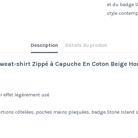
et du badge St
style contemp
Description
Détails du produit
Sweat-shirt Zippé à Capuche En Coton Beige Ho
r effet légèrement usé
ertions côtelées, poches mains plaquées, badge Stone Island 