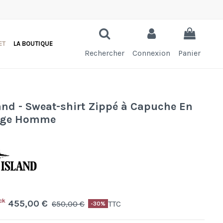
ET
LA BOUTIQUE
Rechercher
Connexion
Panier
and - Sweat-shirt Zippé à Capuche En
ige Homme
ck
455,00 €
650,00 €
TTC
-30%