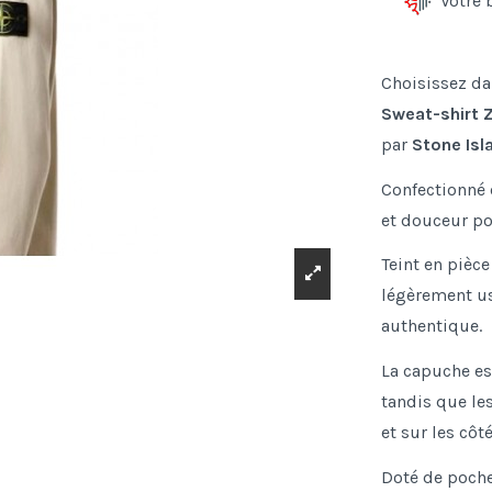
Votre 
Choisissez da
Sweat-shirt 
par
Stone Isl
Confectionné 
et douceur po
Teint en pièce
légèrement us
authentique.
La capuche es
tandis que le
et sur les côt
Doté de poche