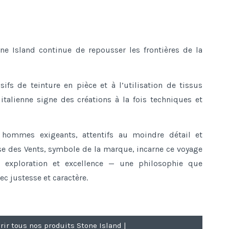
d
tone Island continue de repousser les frontières de la
ifs de teinture en pièce et à l’utilisation de tissus
 italienne signe des créations à la fois techniques et
 hommes exigeants, attentifs au moindre détail et
ose des Vents, symbole de la marque, incarne ce voyage
n, exploration et excellence — une philosophie que
c justesse et caractère.
rir tous nos produits Stone Island |