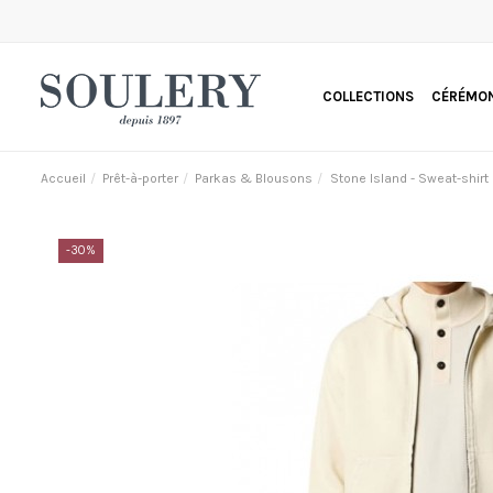
COLLECTIONS
CÉRÉMON
Accueil
Prêt-à-porter
Parkas & Blousons
Stone Island - Sweat-shir
-30%