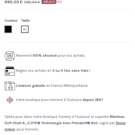
690,00 €
985,00 €
TTC
-295,00 €
Couleur
Taille
V0029.black
XL
Paiement
100% sécurisé
pour vos achats.
Réglez vos achats en
3 ou 4 fois sans frais !
Livraison gratuite
en France Métropolitaine.
Votre boutique pour homme à Toulouse
depuis 1897
Optez pour dans notre Boutique Soulery à Toulouse le superbe
Manteau
Soft Shell-R_E.DYE® Technologie Avec Primaloft® Noir
, signé par
Stone
Island
, pour Homme.