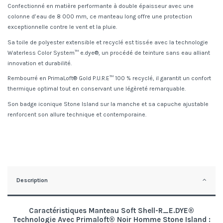
Confectionné en matière performante à double épaisseur avec une
colonne d’eau de 8 000 mm, ce manteau long offre une protection
exceptionnelle contre le vent et la pluie.
Sa toile de polyester extensible et recyclé est tissée avec la technologie
Waterless Color System™ e.dye®, un procédé de teinture sans eau alliant
innovation et durabilité.
Rembourré en PrimaLoft® Gold P.U.R.E™ 100 % recyclé, il garantit un confort
thermique optimal tout en conservant une légèreté remarquable.
Son badge iconique Stone Island sur la manche et sa capuche ajustable
renforcent son allure technique et contemporaine.
Description
Caractéristiques Manteau Soft Shell-R_E.DYE®
Technologie Avec Primaloft® Noir Homme Stone Island :