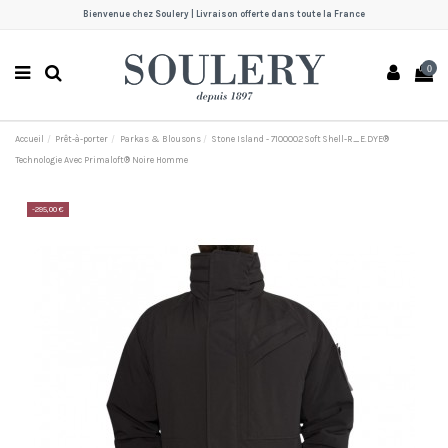
Bienvenue chez Soulery | Livraison offerte dans toute la France
0
Accueil
Prêt-à-porter
Parkas & Blousons
Stone Island - 7100002 Soft Shell-R_E.DYE®
Technologie Avec Primaloft® Noire Homme
-295,00 €