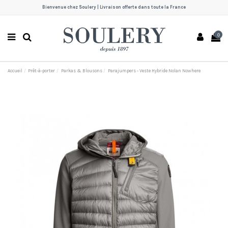
Bienvenue chez Soulery | Livraison offerte dans toute la France
0
Accueil
Prêt-à-porter
Parkas & Blousons
Parajumpers - Veste Hybride Nolan Nowhere