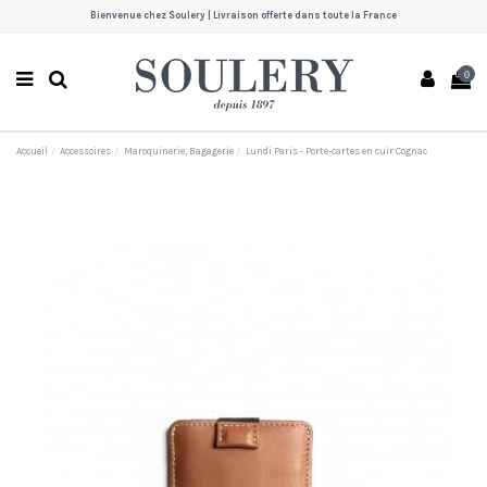
Bienvenue chez Soulery | Livraison offerte dans toute la France
0
Accueil
Accessoires
Maroquinerie, Bagagerie
Lundi Paris - Porte-cartes en cuir Cognac