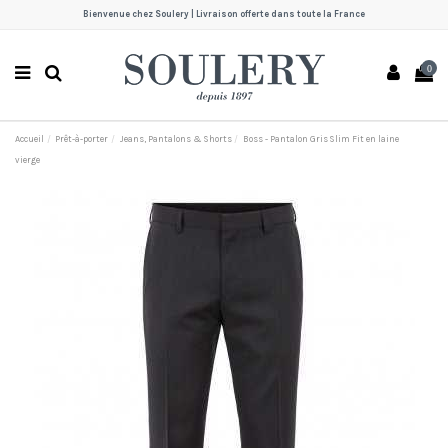
Bienvenue chez Soulery | Livraison offerte dans toute la France
0
Accueil
Prêt-à-porter
Jeans, Pantalons & Shorts
Boss - Pantalon Gris Slim Fit en laine
vierge