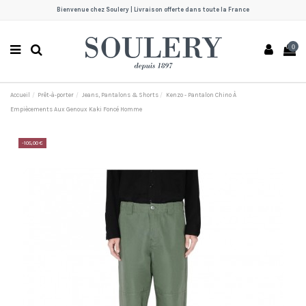
Bienvenue chez Soulery | Livraison offerte dans toute la France
0
Accueil
Prêt-à-porter
Jeans, Pantalons & Shorts
Kenzo - Pantalon Chino À
Empiècements Aux Genoux Kaki Foncé Homme
-105,00 €