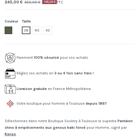
245,00 €
350,00 €
TTC
-105,00 €
Couleur
Taille
51.dark khaki
38
40
42
Paiement
100% sécurisé
pour vos achats.
Réglez vos achats en
3 ou 4 fois sans frais !
Livraison gratuite
en France Métropolitaine.
Votre boutique pour homme à Toulouse
depuis 1897
Sélectionnez dans notre Boutique Soulery à Toulouse le superbe
Pantalon
chino à empiècements aux genoux kaki foncé
pour Homme, signé par
Kenzo
.