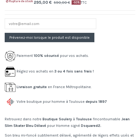
Rupture de stock
295,00 €
590,00 €
TTC
-50%
Paiement
100% sécurisé
pour vos achats.
Réglez vos achats en
3 ou 4 fois sans frais !
Livraison gratuite
en France Métropolitaine.
Votre boutique pour homme à Toulouse
depuis 1897
Retrouvez dans notre
Boutique Soulery
à
Toulouse
l'incontournable
Jean
Slim Skater Bleu Délavé
pour Homme signé
Dsquared2.
Son bleu mi-foncé subtilement délavé, agrémenté de légers effets usés et