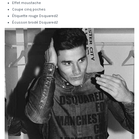
Effet moustache
Coupe cinq poches
Étiquette rouge Dsquared2
Écusson brodé Dsquared2