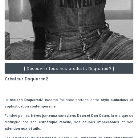
| Découvrir tous nos produits Dsquared2 |
Créateur Dsquared2
La
maison Dsquared2
incarne l'alliance parfaite entre
style audacieux
et
sophistication contemporaine
.
Fondée par les
frères jumeaux
canadiens Dean et Dan Caten
, la marque se
distingue par son
esthétique rebelle
, ses
coupes impeccables
et son
attention aux détails
.
Les créations de
Dsquared2
allient
luxe
,
artisanat
et
style
streetwear
,