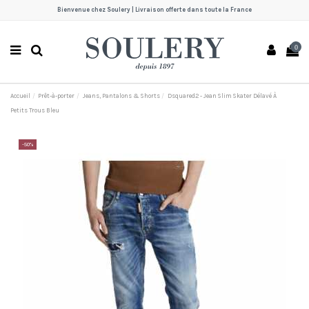
Bienvenue chez Soulery | Livraison offerte dans toute la France
0
Accueil
Prêt-à-porter
Jeans, Pantalons & Shorts
Dsquared2 - Jean Slim Skater Délavé À
Petits Trous Bleu
-50%