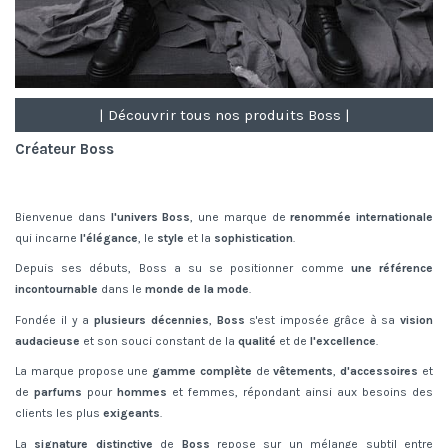
| Découvrir tous nos produits Boss |
Créateur Boss
Bienvenue dans
l'univers Boss
, une marque de
renommée internationale
qui incarne
l'élégance
, le
style
et la
sophistication
.
Depuis ses débuts, Boss a su se positionner comme
une référence
incontournable
dans le
monde de la mode
.
Fondée il y a
plusieurs décennies
,
Boss
s'est imposée grâce à sa
vision
audacieuse
et son souci constant de la
qualité
et de
l'excellence
.
La marque propose une
gamme complète
de
vêtements
,
d'accessoires
et
de
parfums
pour
hommes
et femmes, répondant ainsi aux besoins des
clients les plus
exigeants
.
La
signature distinctive
de
Boss
repose sur un mélange subtil entre