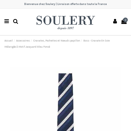
Bienvenue chez Soulery | Livraison offerte dans toute la France
0
Accueil
Accessoires
Cravates, Pochettes et Noeuds papillon
Boss - Cravate En Soie
Mélangée À Motif Jacquard Bleu Foncé