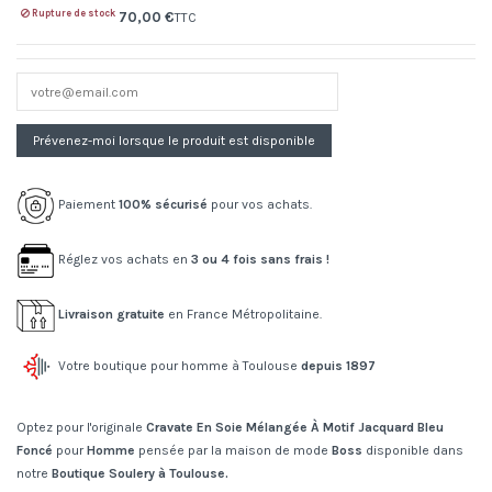
Rupture de stock
70,00 €
TTC
Paiement
100% sécurisé
pour vos achats.
Réglez vos achats en
3 ou 4 fois sans frais !
Livraison gratuite
en France Métropolitaine.
Votre boutique pour homme à Toulouse
depuis 1897
Optez pour l'originale
Cravate En Soie Mélangée À Motif Jacquard Bleu
Foncé
pour
Homme
pensée par la maison de mode
Boss
disponible dans
notre
Boutique Soulery à Toulouse.