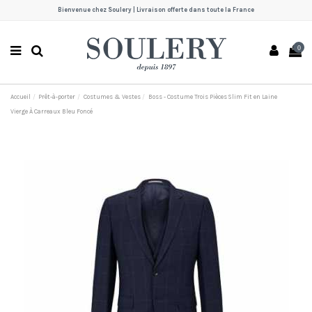
Bienvenue chez Soulery | Livraison offerte dans toute la France
0
Accueil
Prêt-à-porter
Costumes & Vestes
Boss - Costume Trois Pièces Slim Fit en Laine
Vierge À Carreaux Bleu Foncé