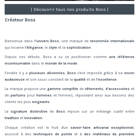
| Découvrir tous nos produits Boss |
Créateur Boss
Bienvenue dans
l'univers Boss
, une marque de
renommée internationale
qui incarne
l'élégance
, le
style
et la
sophistication
.
Depuis ses débuts, Boss a su se positionner comme
une référence
incontournable
dans le
monde de la mode
.
Fondée il y a
plusieurs décennies
,
Boss
s'est imposée grâce à sa
vision
audacieuse
et son souci constant de la
qualité
et de
l'excellence
.
La marque propose une
gamme complète
de
vêtements
,
d'accessoires
et
de
parfums
pour
hommes
et femmes, répondant ainsi aux besoins des
clients les plus
exigeants
.
La
signature distinctive
de
Boss
repose sur un mélange subtil entre
tradition
et
innovation
.
Chaque création est le fruit d'un
savoir-faire artisanal exceptionnel
,
associé à des
techniques de pointe
et à
des matériaux de première