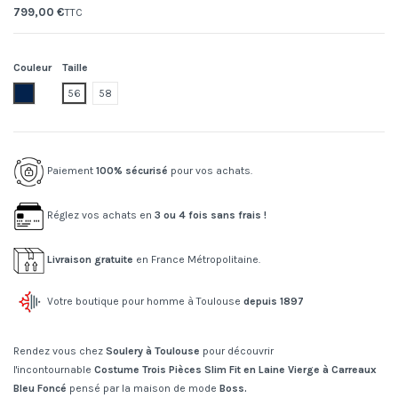
799,00 €
TTC
Couleur
Taille
404.dark blue
56
58
Paiement
100% sécurisé
pour vos achats.
Réglez vos achats en
3 ou 4 fois sans frais !
Livraison gratuite
en France Métropolitaine.
Votre boutique pour homme à Toulouse
depuis 1897
Rendez vous chez
Soulery à Toulouse
pour découvrir
l'incontournable
Costume Trois Pièces Slim Fit en Laine Vierge à Carreaux
Bleu Foncé
pensé par la maison de mode
Boss.