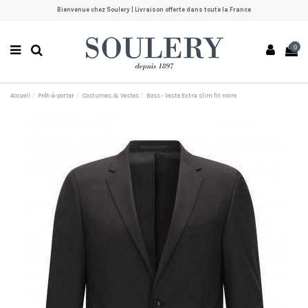
Bienvenue chez Soulery | Livraison offerte dans toute la France
0
Accueil
Prêt-à-porter
Costumes & Vestes
Boss - Veste Extra slim fit noire