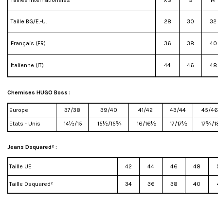
Tailles internationales
XS
S
M
Taille BG/E.-U.
28
30
32
Français (FR)
36
38
40
Italienne (IT)
44
46
48
Chemises HUGO Boss :
Europe
37/38
39/40
41/42
43/44
45/46
Etats - Unis
14½/15
15½/15¾
16/16½
17/17½
17¾/1
Jeans Dsquared²
:
Taille UE
42
44
46
48
Taille Dsquared²
34
36
38
40