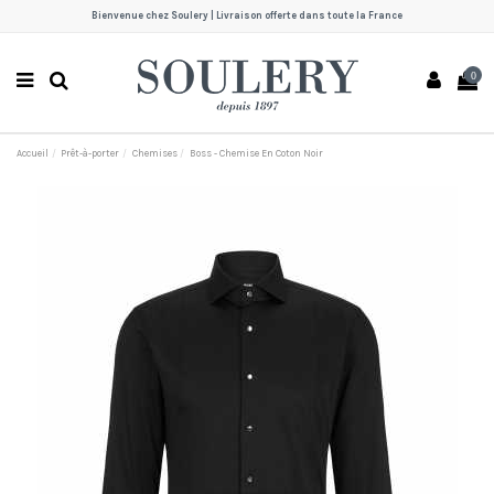
Bienvenue chez Soulery | Livraison offerte dans toute la France
0
Accueil
Prêt-à-porter
Chemises
Boss - Chemise En Coton Noir