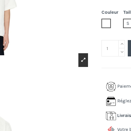
Couleur
Tail
2.off white
S
Paiem
Réglez
Livrai
Votre 