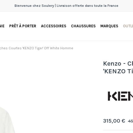
Bienvenue chez Soulery | Livraison offerte dans toute la France
IE
PRÊT À PORTER
ACCESSOIRES
CHAUSSURES
MARQUES
OUTL
hes Courtes 'KENZO Tiger' Off White Homme
Kenzo - 
'KENZO T
315,00 €
45