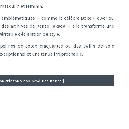
 masculin et féminin.
fs emblématiques — comme la célèbre Boke Flower ou
s des archives de Kenzo Takada — elle transforme une
éritable déclaration de style.
pelines de coton craquantes ou des twills de soie
t exceptionnel et une tenue irréprochable.
ouvrir tous nos produits Kenzo |