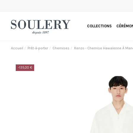
COLLECTIONS
CÉRÉMON
Accueil
Prêt-à-porter
Chemises
Kenzo - Chemise Hawaïenne À Manc
-135,00 €