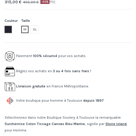
315,00 €
450,00 €
TTC
-30%
Couleur
Taille
V0020.navy blue
M
XL
Paiement
100% sécurisé
pour vos achats.
Réglez vos achats en
3 ou 4 fois sans frais !
Livraison gratuite
en France Métropolitaine.
Votre boutique pour homme à Toulouse
depuis 1897
Sélectionnez dans notre Boutique Soulery à Toulouse la remarquable
Surchemise Coton Tissage Canvas Bleu Marine
, signée par
Stone Island
,
pour Homme.