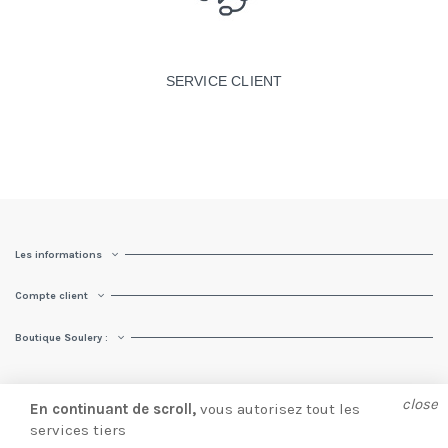
SERVICE CLIENT
Les informations
Compte client
Boutique Soulery :
close
En continuant de scroll,
vous autorisez tout les
services tiers
© Soulery 2025 |
Création site e-commerce
par
Presta Web 360.
Ajouter au panier