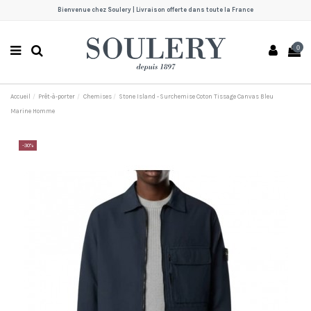
Bienvenue chez Soulery | Livraison offerte dans toute la France
0
Accueil
Prêt-à-porter
Chemises
Stone Island - Surchemise Coton Tissage Canvas Bleu
Marine Homme
-30%