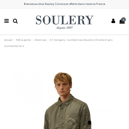
Bienvenue chez Soulery | Livraison offerte dans toute la France
0
Accueil
Prêt-à-porter
Chemises
C.P. Company - Surchemise À Boutons Chrome-R Lens
Gunmental Gris