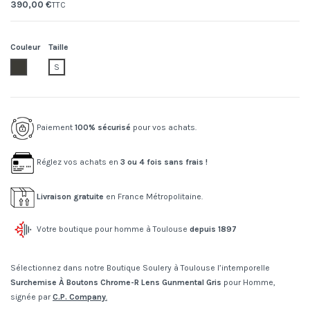
390,00 €
TTC
Couleur
Taille
921.gunmetal
S
Paiement
100% sécurisé
pour vos achats.
Réglez vos achats en
3 ou 4 fois sans frais !
Livraison gratuite
en France Métropolitaine.
Votre boutique pour homme à Toulouse
depuis 1897
Sélectionnez dans notre Boutique Soulery à Toulouse l’intemporelle
Surchemise À Boutons Chrome-R Lens Gunmental Gris
pour Homme,
signée par
C.P. Company
.