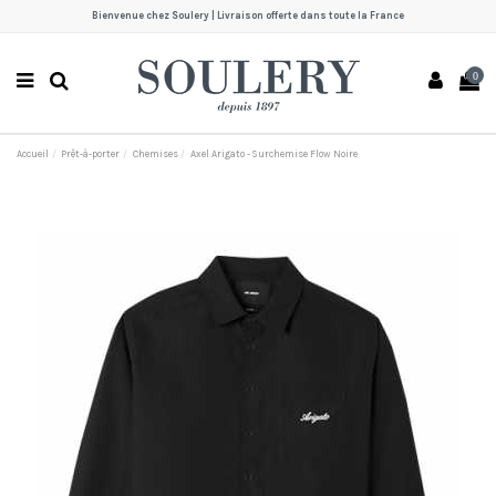
Bienvenue chez Soulery | Livraison offerte dans toute la France
0
Accueil
Prêt-à-porter
Chemises
Axel Arigato - Surchemise Flow Noire