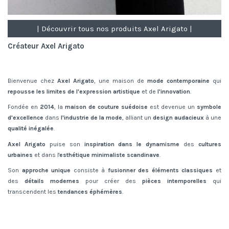
| Découvrir tous nos produits Axel Arigato |
Créateur Axel Arigato
Bienvenue chez
Axel Arigato
, une maison de
mode contemporaine
qui
repousse les limites de l'expression artistique
et de
l'innovation
.
Fondée en
2014
, la
maison de couture
suédoise
est devenue un
symbole
d'excellence
dans
l'industrie de la mode
, alliant un
design audacieux
à une
qualité inégalée
.
Axel Arigato
puise son
inspiration dans le dynamisme
des
cultures
urbaines
et dans l'
esthétique minimaliste scandinave
.
Son
approche unique
consiste à
fusionner des éléments classiques
et
des
détails modernes
pour créer des
pièces intemporelles
qui
transcendent les
tendances éphémères
.