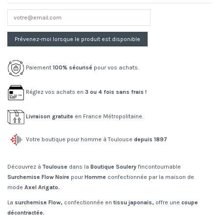
Paiement
100% sécurisé
pour vos achats.
Réglez vos achats en
3 ou 4 fois sans frais !
Livraison gratuite
en France Métropolitaine.
Votre boutique pour homme à Toulouse
depuis 1897
Découvrez à
Toulouse
dans la
Boutique Soulery
l'incontournable
Surchemise Flow Noire
pour
Homme
confectionnée par la maison de
mode
Axel Arigato.
La
surchemise Flow,
confectionnée en
tissu japonais,
offre une
coupe
décontractée.