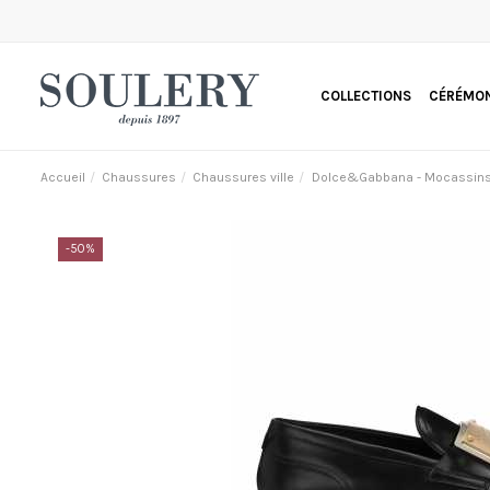
COLLECTIONS
CÉRÉMON
Accueil
Chaussures
Chaussures ville
Dolce&Gabbana - Mocassins 
-50%