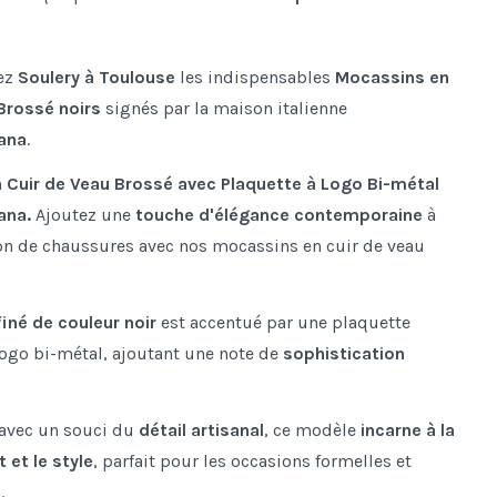
ez
Soulery à Toulouse
les indispensables
Mocassins en
Brossé noirs
signés par la maison italienne
ana
.
 Cuir de Veau Brossé avec Plaquette à Logo Bi-métal
ana.
Ajoutez une
touche d'élégance contemporaine
à
ion de chaussures avec nos mocassins en cuir de veau
finé de couleur noir
est accentué par une plaquette
 logo bi-métal, ajoutant une note de
sophistication
 avec un souci du
détail artisanal
, ce modèle
incarne à la
t et le style
, parfait pour les occasions formelles et
.