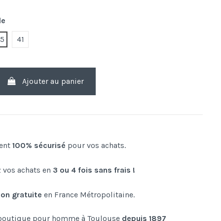
le
k
.5
41
Ajouter au panier
ent
100% sécurisé
pour vos achats.
 vos achats en
3 ou 4 fois sans frais !
son gratuite
en France Métropolitaine.
boutique pour homme à Toulouse
depuis 1897