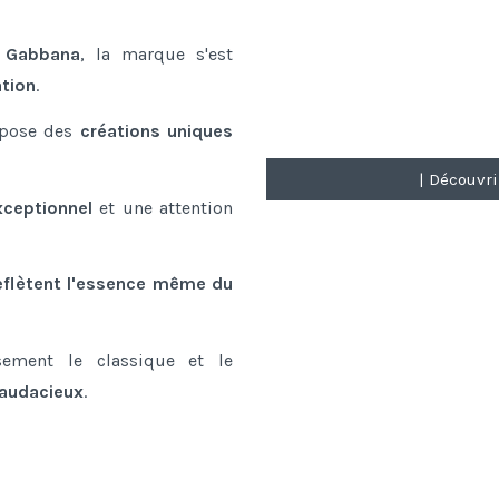
 Gabbana
, la marque s'est
ation
.
pose des
créations uniques
| Découvr
xceptionnel
et une attention
flètent l'essence même du
sement le classique et le
 audacieux
.