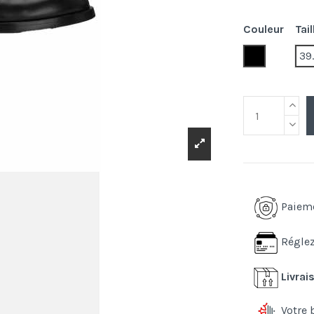
Couleur
Tail
80999.blac
39
Paiem
Réglez
Livrai
Votre 