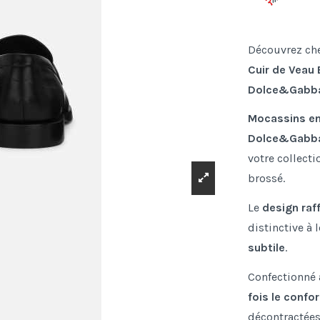
Découvrez ch
Cuir de Veau 
Dolce&Gabb
Mocassins en
Dolce&Gabb
votre collect
brossé.
Le
design raf
distinctive à
subtile
.
Confectionné
fois le confor
décontractées