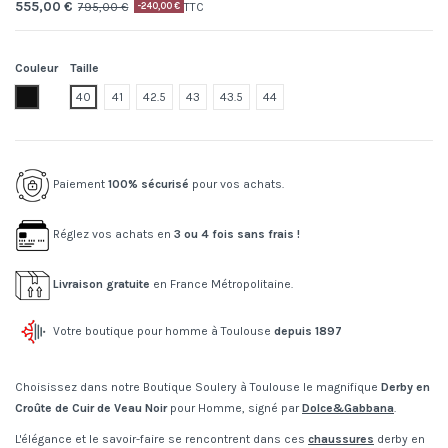
555,00 €
795,00 €
TTC
-240,00 €
Couleur
Taille
80999.nero
40
41
42.5
43
43.5
44
Paiement
100% sécurisé
pour vos achats.
Réglez vos achats en
3 ou 4 fois sans frais !
Livraison gratuite
en France Métropolitaine.
Votre boutique pour homme à Toulouse
depuis 1897
Choisissez dans notre Boutique Soulery à Toulouse le magnifique
Derby en
Croûte de Cuir de Veau Noir
pour Homme, signé par
Dolce&Gabbana
.
L'élégance et le savoir-faire se rencontrent dans ces
chaussures
derby en