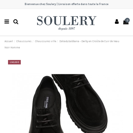
Bienvenue chez Soulery | Livraison offerte dans toute la France
0
Accueil
Chaussures
Chaussures ville
Dolce&Gabbana - Derby en Croûte de Cuir de Veau
Noir Homme
-240,00 €