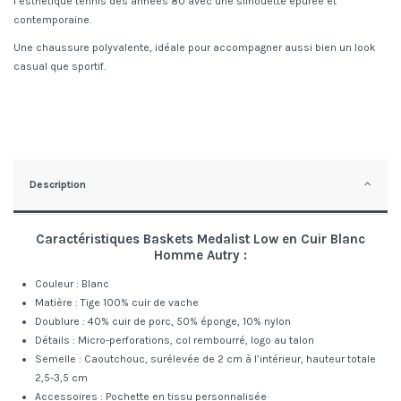
l’esthétique tennis des années 80 avec une silhouette épurée et
contemporaine.
Une chaussure polyvalente, idéale pour accompagner aussi bien un look
casual que sportif.
Description
Caractéristiques Baskets Medalist Low en Cuir Blanc
Homme Autry :
Couleur : Blanc
Matière : Tige 100% cuir de vache
Doublure : 40% cuir de porc, 50% éponge, 10% nylon
Détails : Micro-perforations, col rembourré, logo au talon
Semelle : Caoutchouc, surélevée de 2 cm à l’intérieur, hauteur totale
2,5-3,5 cm
Accessoires : Pochette en tissu personnalisée