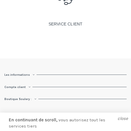
SERVICE CLIENT
Les informations
Compte client
Boutique Soulery :
close
En continuant de scroll,
vous autorisez tout les
services tiers
© Soulery 2025 |
Création site e-commerce
par
Presta Web 360.