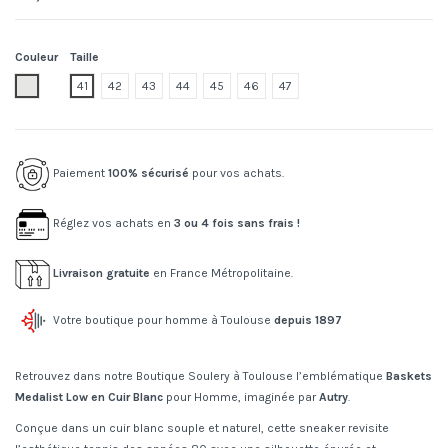
Couleur
Taille
Leat/leat wht/wht
41
42
43
44
45
46
47
Paiement
100% sécurisé
pour vos achats.
Réglez vos achats en
3 ou 4 fois sans frais !
Livraison gratuite
en France Métropolitaine.
Votre boutique pour homme à Toulouse
depuis 1897
Retrouvez dans notre Boutique Soulery à Toulouse l’emblématique
Baskets
Medalist Low en Cuir Blanc
pour Homme, imaginée par
Autry
.
Conçue dans un cuir blanc souple et naturel, cette sneaker revisite