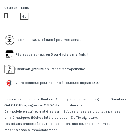
Couleur
Taille
0109.white/grey
46
Paiement
100% sécurisé
pour vos achats.
Réglez vos achats en
3 ou 4 fois sans frais !
Livraison gratuite
en France Métropolitaine.
Votre boutique pour homme à Toulouse
depuis 1897
Découvrez dans notre Boutique Soulery à Toulouse le magnifique
Sneakers
Out Of Office
, signé par
Off White
, pour Homme.
Ce modèle en cuir et matières synthétiques grises se distingue par ses
emblématiques flèches latérales et son Zip Tie signature.
Les détails embossés au talon apportent une touche premium et
reconnaissable immédiatement.