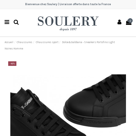
Bienvenue chez Soulery | Livraison offerte dans toute la France
0
Accueil
Chaussures
Chaussures sport
Dolce&Gabbana - Sneakers Portofino Light
Noires Homme
-40%