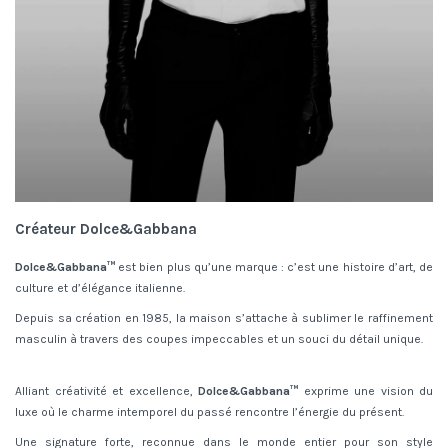
Créateur Dolce&Gabbana
Dolce&Gabbana™
est bien plus qu’une marque : c’est une histoire d’art, de
culture et d’élégance italienne.
Depuis sa création en 1985, la maison s’attache à sublimer le raffinement
masculin à travers des coupes impeccables et un souci du détail unique.
Alliant créativité et excellence,
Dolce&Gabbana™
exprime une vision du
luxe où le charme intemporel du passé rencontre l’énergie du présent.
Une signature forte, reconnue dans le monde entier pour son style