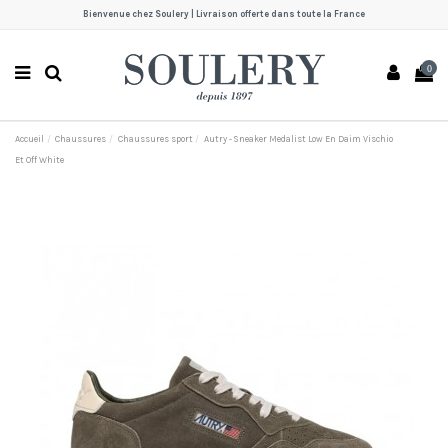
Bienvenue chez Soulery | Livraison offerte dans toute la France
0
Accueil
Chaussures
Chaussures sport
Autry - Sneaker Medalist Low En Daim Vischio
Et Off White