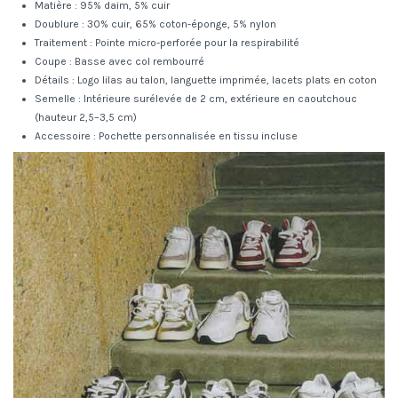
Matière : 95% daim, 5% cuir
Doublure : 30% cuir, 65% coton-éponge, 5% nylon
Traitement : Pointe micro-perforée pour la respirabilité
Coupe : Basse avec col rembourré
Détails : Logo lilas au talon, languette imprimée, lacets plats en coton
Semelle : Intérieure surélevée de 2 cm, extérieure en caoutchouc
(hauteur 2,5–3,5 cm)
Accessoire : Pochette personnalisée en tissu incluse