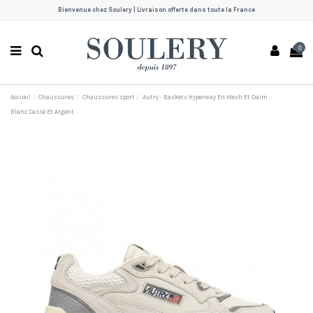
Bienvenue chez Soulery | Livraison offerte dans toute la France
0
Accueil
Chaussures
Chaussures sport
Autry - Baskets Hyperway En Mesh Et Daim
Blanc Cassé Et Argent