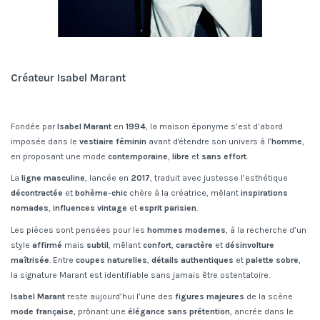
Créateur Isabel Marant
Fondée par
Isabel Marant
en
1994
, la maison éponyme s’est d’abord
imposée dans le
vestiaire féminin
avant d'étendre son univers à l’
homme
,
en proposant une mode
contemporaine
,
libre
et
sans effort
.
La
ligne masculine
, lancée en
2017
, traduit avec justesse l’esthétique
décontractée
et
bohème-chic
chère à la créatrice, mêlant
inspirations
nomades
,
influences vintage
et
esprit parisien
.
Les pièces sont pensées pour les
hommes modernes
, à la recherche d’un
style
affirmé
mais
subtil
, mêlant
confort
,
caractère
et
désinvolture
maîtrisée
. Entre
coupes naturelles
,
détails authentiques
et
palette sobre
,
la signature Marant est identifiable sans jamais être ostentatoire.
Isabel Marant
reste aujourd’hui l’une des
figures majeures
de la scène
mode française
, prônant une
élégance sans prétention
, ancrée dans le