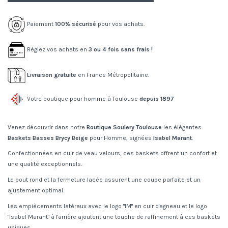
Paiement
100% sécurisé
pour vos achats.
Réglez vos achats en
3 ou 4 fois sans frais !
Livraison gratuite
en France Métropolitaine.
Votre boutique pour homme à Toulouse
depuis 1897
Venez découvrir dans notre
Boutique Soulery Toulouse
les élégantes
Baskets Basses Brycy Beige
pour Homme, signées
Isabel Marant
.
Confectionnées en cuir de veau velours, ces baskets offrent un confort et
une qualité exceptionnels.
Le bout rond et la fermeture lacée assurent une coupe parfaite et un
ajustement optimal.
Les empiècements latéraux avec le logo "IM" en cuir d'agneau et le logo
"Isabel Marant" à l'arrière ajoutent une touche de raffinement à ces baskets
uniques.