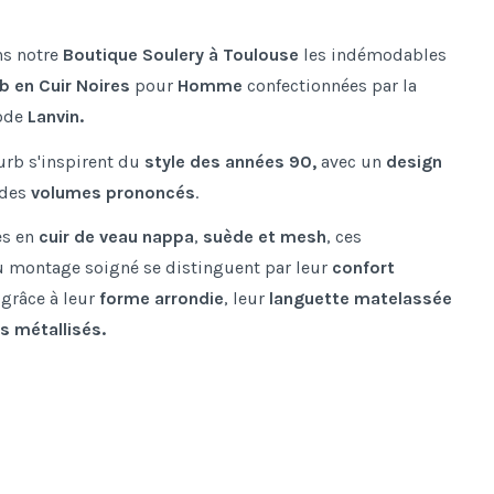
s notre
Boutique Soulery à Toulouse
les indémodables
b en Cuir Noires
pour
Homme
confectionnées par la
ode
Lanvin.
urb s'inspirent du
style des années 90,
avec un
design
 des
volumes prononcés
.
es en
cuir de veau nappa
,
suède et mesh
, ces
 montage soigné se distinguent par leur
confort
grâce à leur
forme arrondie
, leur
languette matelassée
ts métallisés.