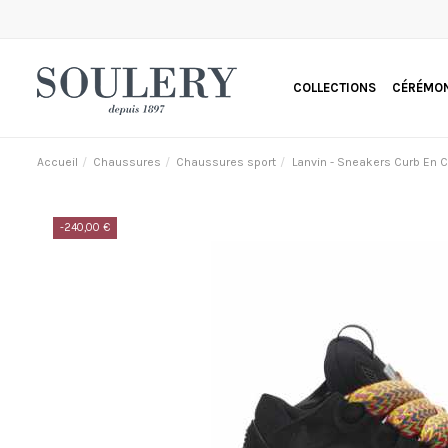
COLLECTIONS
CÉRÉMON
Accueil
Chaussures
Chaussures sport
Lanvin - Sneakers Curb En C
-240,00 €