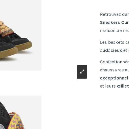
Retrouvez dan
Sneakers Cur
maison de m
Les baskets c
audacieux
et
Confectionné
chaussures au
exceptionnel
et leurs
œille