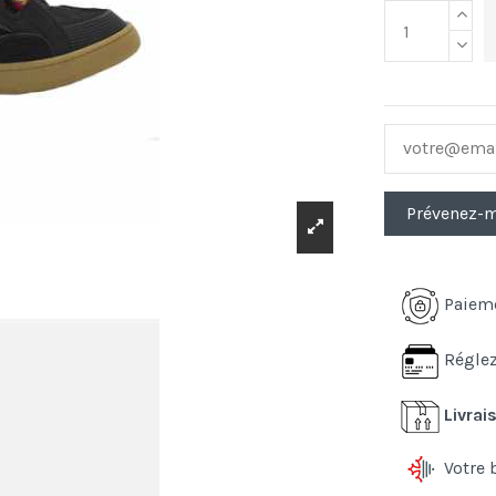
Paiem
Réglez
Livrai
Votre 