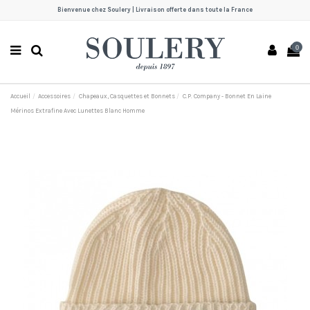
Bienvenue chez Soulery | Livraison offerte dans toute la France
0
Accueil
Accessoires
Chapeaux, Casquettes et Bonnets
C.P. Company - Bonnet En Laine
Mérinos Extrafine Avec Lunettes Blanc Homme