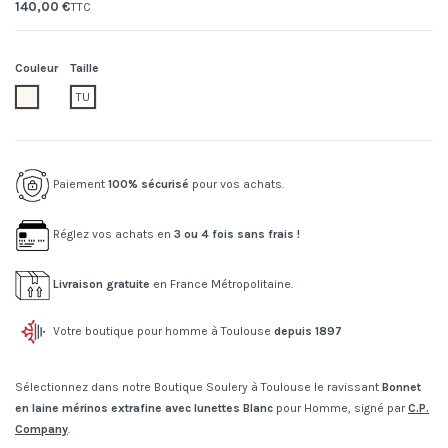
140,00 €
TTC
Couleur
Taille
103.gauze white
TU
Paiement
100% sécurisé
pour vos achats.
Réglez vos achats en
3 ou 4 fois sans frais !
Livraison gratuite
en France Métropolitaine.
Votre boutique pour homme à Toulouse
depuis 1897
Sélectionnez dans notre Boutique Soulery à Toulouse le ravissant
Bonnet
en laine mérinos extrafine avec lunettes Blanc
pour Homme, signé par
C.P.
Company
.