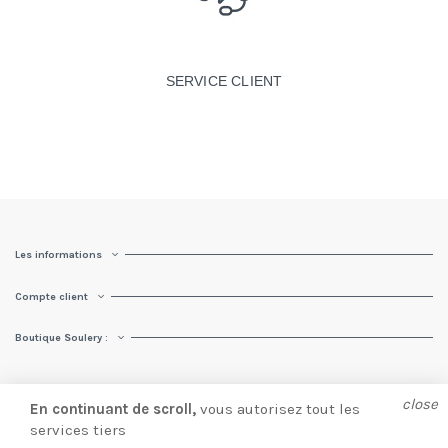
SERVICE CLIENT
Les informations
Compte client
Boutique Soulery :
close
En continuant de scroll,
vous autorisez tout les
services tiers
© Soulery 2025 |
Création site e-commerce
par
Presta Web 360.
Ajouter au panier