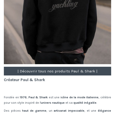
| Découvrir tous nos produits Paul & Shark |
Créateur Paul & Shark
Fondée en
1976
,
Paul & Shark
est une
icône de la mode italienne
, célèbre
pour son style inspiré de l'
univers nautique
et sa
qualité inégalée
.
Des pièces
haut de gamme
, un
artisanat impeccable
, et une
élégance