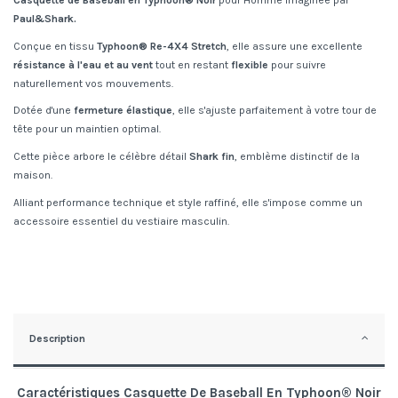
Casquette de Baseball en Typhoon® Noir
pour Homme imaginée par
Paul&Shark.
Conçue en tissu
Typhoon® Re-4X4 Stretch
, elle assure une excellente
résistance à l'eau et au vent
tout en restant
flexible
pour suivre
naturellement vos mouvements.
Dotée d'une
fermeture élastique
, elle s'ajuste parfaitement à votre tour de
tête pour un maintien optimal.
Cette pièce arbore le célèbre détail
Shark fin
, emblème distinctif de la
maison.
Alliant performance technique et style raffiné, elle s'impose comme un
accessoire essentiel du vestiaire masculin.
Description
Caractéristiques Casquette De Baseball En Typhoon® Noir