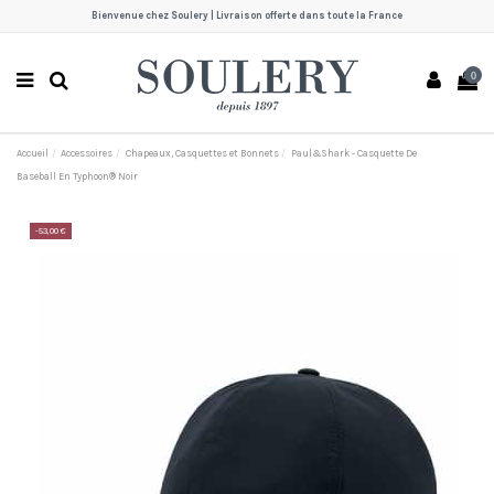
Bienvenue chez Soulery | Livraison offerte dans toute la France
0
Accueil
Accessoires
Chapeaux, Casquettes et Bonnets
Paul&Shark - Casquette De
Baseball En Typhoon® Noir
-53,00 €