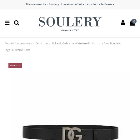
Bienvenue chez Soulery | Livraison offerte dans toute la France
0
Accueil
Accessoires
Ceintures
Dolce & Gabbana - Ceinture En Cuir Lux Avec Boucle À
Logo DG Croisé Noire
-208,00 €