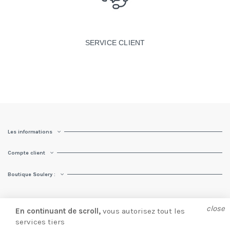
SERVICE CLIENT
Les informations
Compte client
Boutique Soulery :
close
En continuant de scroll,
vous autorisez tout les
services tiers
© Soulery 2025 |
Création site e-commerce
par
Presta Web 360.