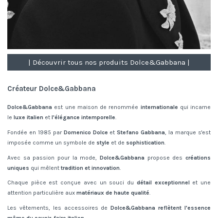
| Découvrir tous nos produits Dolce&Gabbana |
Créateur Dolce&Gabbana
Dolce&Gabbana
est une maison de renommée
internationale
qui incarne
le
luxe italien
et
l'élégance intemporelle
.
Fondée en 1985 par
Domenico Dolce
et
Stefano Gabbana
, la marque s'est
imposée comme un symbole de
style
et de
sophistication
.
Avec sa passion pour la mode,
Dolce&Gabbana
propose des
créations
uniques
qui mêlent
tradition et innovation
.
Chaque pièce est conçue avec un souci du
détail exceptionnel
et une
attention particulière aux
matériaux de haute qualité
.
Les vêtements, les accessoires de
Dolce&Gabbana reflètent l'essence
même du savoir-faire italien
.