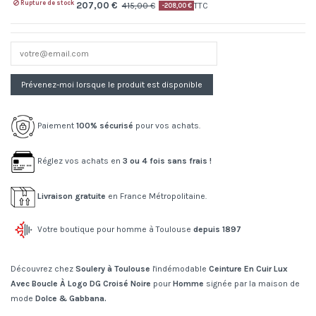
Rupture de stock
207,00 €
415,00 €
TTC
-208,00 €
Paiement
100% sécurisé
pour vos achats.
Réglez vos achats en
3 ou 4 fois sans frais !
Livraison gratuite
en France Métropolitaine.
Votre boutique pour homme à Toulouse
depuis 1897
Découvrez chez
Soulery à Toulouse
l'indémodable
Ceinture En Cuir Lux
Avec Boucle À Logo DG Croisé Noire
pour
Homme
signée par la maison de
mode
Dolce & Gabbana.