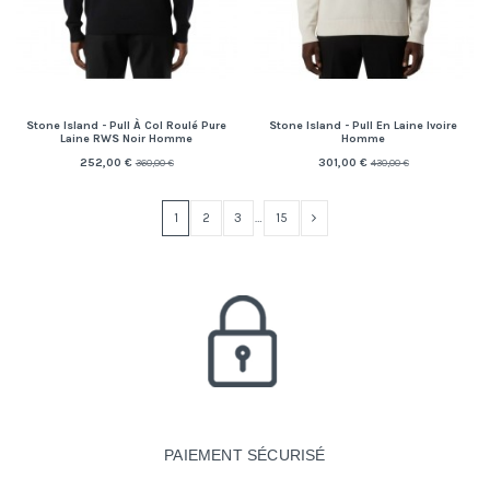
Stone Island - Pull À Col Roulé Pure
Stone Island - Pull En Laine Ivoire
Laine RWS Noir Homme
Homme
252,00 €
301,00 €
360,00 €
430,00 €
1
2
3
…
15
PAIEMENT SÉCURISÉ